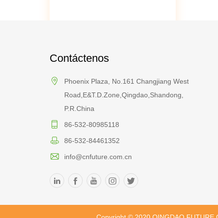
Contáctenos
Phoenix Plaza, No.161 Changjiang West
Road,E&T.D.Zone,Qingdao,Shandong,
P.R.China
86-532-80985118
86-532-84461352
info@cnfuture.com.cn
Copyright © 2020 QINGDAO FUTURE G