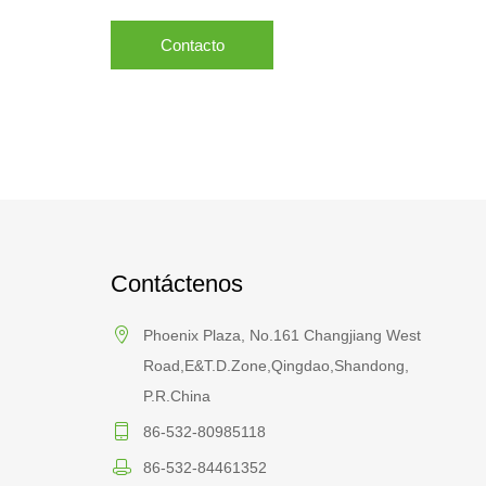
Contacto
Contáctenos
Phoenix Plaza, No.161 Changjiang West
Road,E&T.D.Zone,Qingdao,Shandong,
P.R.China
86-532-80985118
86-532-84461352