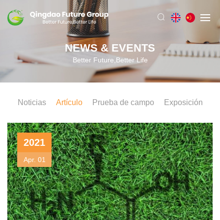
NEWS & EVENTS
Better Future,Better Life
Noticias
Artículo
Prueba de campo
Exposición
2021
Apr. 01