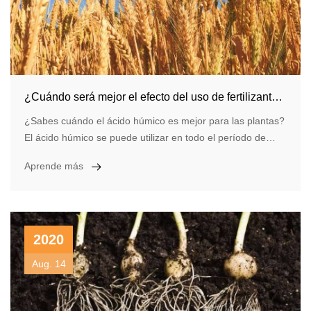
¿Cuándo será mejor el efecto del uso de fertilizantes con ácido húmico?
¿Sabes cuándo el ácido húmico es mejor para las plantas?
El ácido húmico se puede utilizar en todo el período de
crecimiento de los cultivos. Puede promover el crecimiento
Aprende más
de las raíces, mejorar la resistencia de los cultivos,
aumentar el rendimiento y mejorar la calidad. El efecto de
usar fertilizantes con ácido húmico en el siguiente período
será más obvio.
2020
Aug. 14