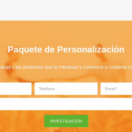
Paquete de Personalización
balaje y los productos que le interesan y comience a cooperar c
INVESTIGACIÓN