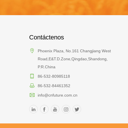
Contáctenos
Phoenix Plaza, No.161 Changjiang West
Road,E&T.D.Zone,Qingdao,Shandong,
P.R.China
86-532-80985118
86-532-84461352
info@cnfuture.com.cn