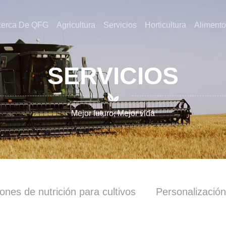
cerca De QFG
Agricultura
Servicios
Horticultura
Alimento
SERVICIOS

Mejor futuro, Mejor vida
ones de nutrición para cultivos
Personalización