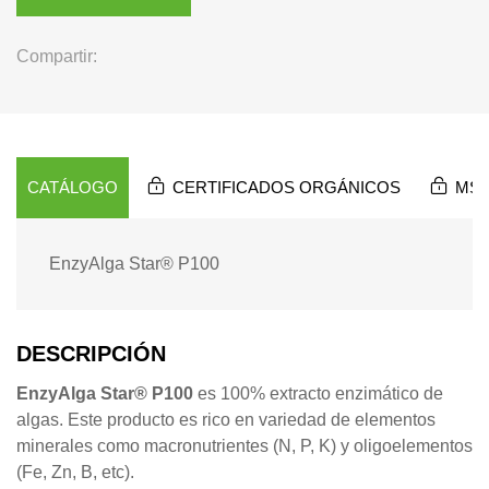
Compartir:
CATÁLOGO
CERTIFICADOS ORGÁNICOS
MS
EnzyAlga Star® P100
DESCRIPCIÓN
EnzyAlga Star® P100
es 100% extracto enzimático de
algas. Este producto es rico en variedad de elementos
minerales como macronutrientes (N, P, K) y oligoelementos
(Fe, Zn, B, etc).