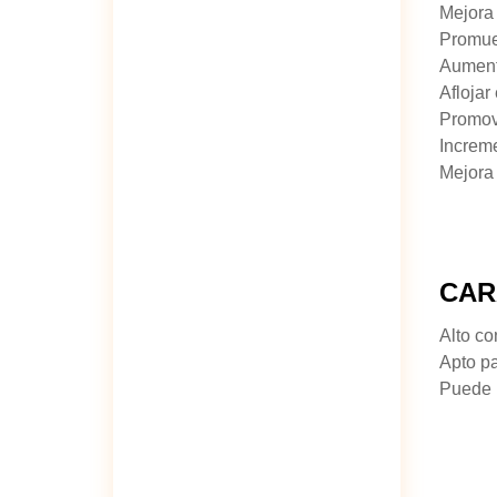
Mejora 
Promuev
Aumenta
Aflojar
Promove
Increme
Mejora 
CAR
Alto co
Apto p
Puede m