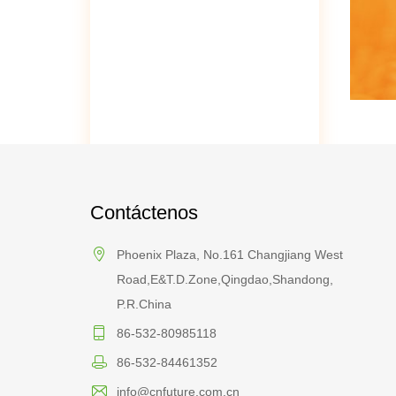
Contáctenos
Phoenix Plaza, No.161 Changjiang West
Road,E&T.D.Zone,Qingdao,Shandong,
P.R.China
86-532-80985118
86-532-84461352
info@cnfuture.com.cn