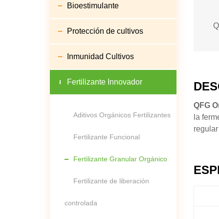
Bioestimulante
Q
Protección de cultivos
Inmunidad Cultivos
Fertilizante Innovador
DES
QFG Or
Aditivos Orgánicos Fertilizantes
la ferm
regular
Fertilizante Funcional
Fertilizante Granular Orgánico
ESP
Fertilizante de liberación
controlada